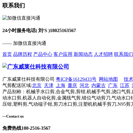
联系我们
24小时服务电话( 刘‘S )
18025163567
—— 加微信直接沟通
首页
品牌历程
产品中心
客户应用
新闻动态
人才招聘
联系我们
广东威莱仕科技有限公司
粤ICP备16129433号
网站地图
技
气剪配送区域:
北京
天津
上海
重庆
河北
内蒙古
广东
江苏
产品别称：机械手水口剪,合金气剪,剪钳,机械手气剪,浇口气剪,
动水口剪,机器人自动化剪,金属线气剪,错位气动剪刀,气动水口钳
压钳,塑料剪,气动端子钳,剪刀水口剪,注塑机机械手剪刀,N95剪
—
Contact us
免费热线
180-2516-3567