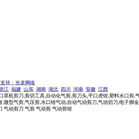
术支持：光龙网络
浙江
福建
山东
湖南
湖北
四川
河南
安徽
江西
口罩机剪刀,剪切工具,自动化气剪,剪刀头,平口虎钳,塑料水口剪,
,微型气剪,气压剪,水口钳气动,自动气动剪刀,气动切刀,电子脚金
刀 气动剪刀 气剪 气动剪 气动剪钳