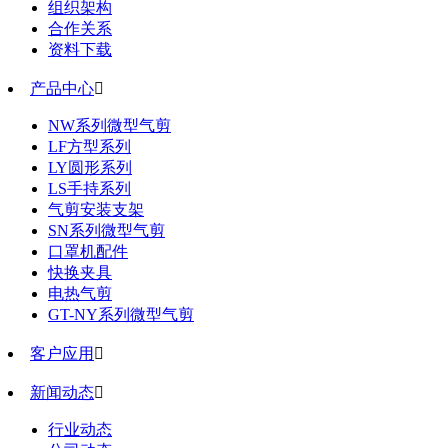
组织架构
合作关系
资料下载
产品中心

NW系列微型气剪
LF方型系列
LY圆形系列
LS手持系列
气剪安装支架
SN系列微型气剪
口罩机配件
快换夹具
电热气剪
GT-NY系列微型气剪
客户应用

新闻动态

行业动态