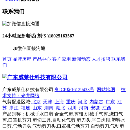
联系我们
24小时服务电话( 刘‘S )
18025163567
—— 加微信直接沟通
首页
品牌历程
产品中心
客户应用
新闻动态
人才招聘
联系我
们
广东威莱仕科技有限公司
粤ICP备16129433号
网站地图
技
术支持：光龙网络
气剪配送区域:
北京
天津
上海
重庆
河北
内蒙古
广东
江
苏
浙江
福建
山东
湖南
湖北
四川
河南
安徽
江西
产品别称：机械手水口剪,合金气剪,剪钳,机械手气剪,浇口气
剪,口罩机剪刀,剪切工具,自动化气剪,剪刀头,平口虎钳,塑料水
口剪,气动刀头,气动剪刀头,口罩机气动剪刀,自动剪刀,气动剪