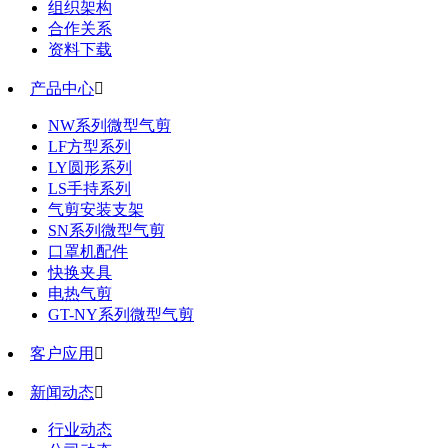
组织架构
合作关系
资料下载
产品中心

NW系列微型气剪
LF方型系列
LY圆形系列
LS手持系列
气剪安装支架
SN系列微型气剪
口罩机配件
快换夹具
电热气剪
GT-NY系列微型气剪
客户应用

新闻动态

行业动态