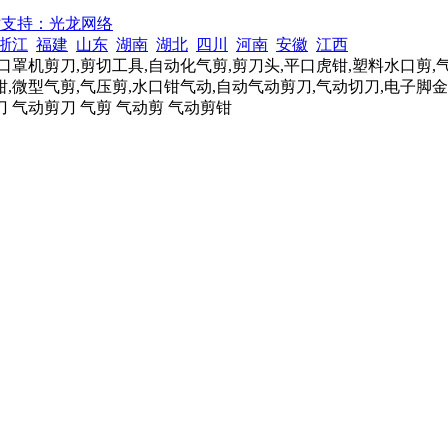
术支持：光龙网络
浙江
福建
山东
湖南
湖北
四川
河南
安徽
江西
口罩机剪刀,剪切工具,自动化气剪,剪刀头,平口虎钳,塑料水口剪,
,微型气剪,气压剪,水口钳气动,自动气动剪刀,气动切刀,电子脚金
刀 气动剪刀 气剪 气动剪 气动剪钳