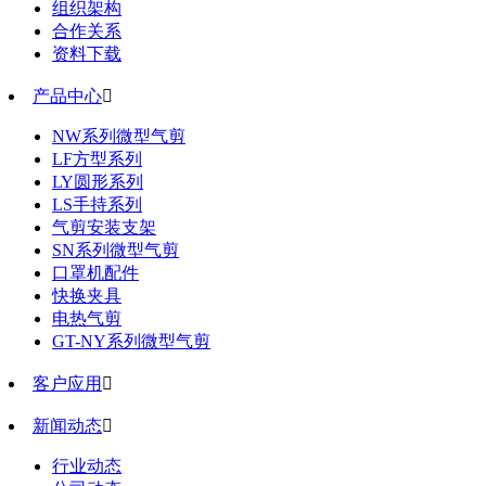
组织架构
合作关系
资料下载
产品中心

NW系列微型气剪
LF方型系列
LY圆形系列
LS手持系列
气剪安装支架
SN系列微型气剪
口罩机配件
快换夹具
电热气剪
GT-NY系列微型气剪
客户应用

新闻动态

行业动态