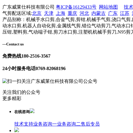
广东威莱仕科技有限公司
粤ICP备16129433号
网站地图
技
气剪配送区域:
北京
天津
上海
重庆
河北
内蒙古
广东
江苏
产品别称：机械手水口剪,合金气剪,剪钳,机械手气剪,浇口气剪,
动水口剪,机器人自动化剪,金属线气剪,错位气动剪刀,气动水口钳
压钳,塑料剪,气动端子钳,剪刀水口剪,注塑机机械手剪刀,N95剪
—
Contact us
免费热线
180-2516-3567
24小时服务电话
0769-82068196
关注我们的公众号
更多精彩
在线咨询
技术支持
业务咨询一
业务咨询二
售后专员