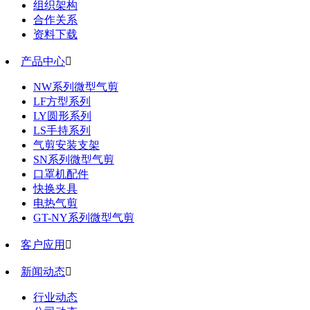
组织架构
合作关系
资料下载
产品中心

NW系列微型气剪
LF方型系列
LY圆形系列
LS手持系列
气剪安装支架
SN系列微型气剪
口罩机配件
快换夹具
电热气剪
GT-NY系列微型气剪
客户应用

新闻动态

行业动态