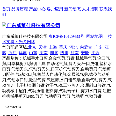
首页
品牌历程
产品中心
客户应用
新闻动态
人才招聘
联系我
们
广东威莱仕科技有限公司
粤ICP备16129433号
网站地图
技
术支持：光龙网络
气剪配送区域:
北京
天津
上海
重庆
河北
内蒙古
广东
江
苏
浙江
福建
山东
湖南
湖北
四川
河南
安徽
江西
产品别称：机械手水口剪,合金气剪,剪钳,机械手气剪,浇口气
剪,口罩机剪刀,剪切工具,自动化气剪,剪刀头,平口虎钳,塑料水
口剪,气动刀头,气动剪刀头,口罩机气动剪刀,自动剪刀,气动剪
刀配件,气动水口剪,机器人自动化剪,金属线气剪,错位气动剪
刀,气动水口钳,微型气剪,气压剪,水口钳气动,自动气动剪刀,气
动切刀,电子脚金瓶剪钳,钳子气动,工业剪刀,金属斜口剪钳,气
动机械手配件,气动压钳,塑料剪,气动端子钳,剪刀水口剪,注塑
机机械手剪刀,N95剪刀 气动剪刀 气剪 气动剪 气动剪钳
—
Contact us