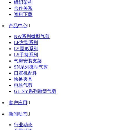
组织架构
合作关系
资料下载
产品中心

NW系列微型气剪
LF方型系列
LY圆形系列
LS手持系列
气剪安装支架
SN系列微型气剪
口罩机配件
快换夹具
电热气剪
GT-NY系列微型气剪
客户应用

新闻动态

行业动态