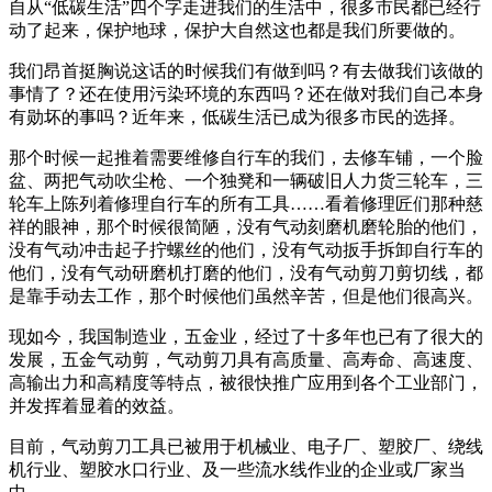
自从“低碳生活”四个字走进我们的生活中，很多市民都已经行
动了起来，保护地球，保护大自然这也都是我们所要做的。
我们昂首挺胸说这话的时候我们有做到吗？有去做我们该做的
事情了？还在使用污染环境的东西吗？还在做对我们自己本身
有勋坏的事吗？近年来，低碳生活已成为很多市民的选择。
那个时候一起推着需要维修自行车的我们，去修车铺，一个脸
盆、两把气动吹尘枪、一个独凳和一辆破旧人力货三轮车，三
轮车上陈列着修理自行车的所有工具……看着修理匠们那种慈
祥的眼神，那个时候很简陋，没有气动刻磨机磨轮胎的他们，
没有气动冲击起子拧螺丝的他们，没有气动扳手拆卸自行车的
他们，没有气动研磨机打磨的他们，没有气动剪刀剪切线，都
是靠手动去工作，那个时候他们虽然辛苦，但是他们很高兴。
现如今，我国制造业，五金业，经过了十多年也已有了很大的
发展，五金气动剪，气动剪刀具有高质量、高寿命、高速度、
高输出力和高精度等特点，被很快推广应用到各个工业部门，
并发挥着显着的效益。
目前，气动剪刀工具已被用于机械业、电子厂、塑胶厂、绕线
机行业、塑胶水口行业、及一些流水线作业的企业或厂家当