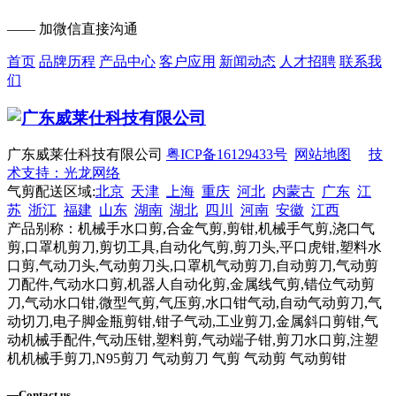
—— 加微信直接沟通
首页
品牌历程
产品中心
客户应用
新闻动态
人才招聘
联系我
们
广东威莱仕科技有限公司
粤ICP备16129433号
网站地图
技
术支持：光龙网络
气剪配送区域:
北京
天津
上海
重庆
河北
内蒙古
广东
江
苏
浙江
福建
山东
湖南
湖北
四川
河南
安徽
江西
产品别称：机械手水口剪,合金气剪,剪钳,机械手气剪,浇口气
剪,口罩机剪刀,剪切工具,自动化气剪,剪刀头,平口虎钳,塑料水
口剪,气动刀头,气动剪刀头,口罩机气动剪刀,自动剪刀,气动剪
刀配件,气动水口剪,机器人自动化剪,金属线气剪,错位气动剪
刀,气动水口钳,微型气剪,气压剪,水口钳气动,自动气动剪刀,气
动切刀,电子脚金瓶剪钳,钳子气动,工业剪刀,金属斜口剪钳,气
动机械手配件,气动压钳,塑料剪,气动端子钳,剪刀水口剪,注塑
机机械手剪刀,N95剪刀 气动剪刀 气剪 气动剪 气动剪钳
—
Contact us