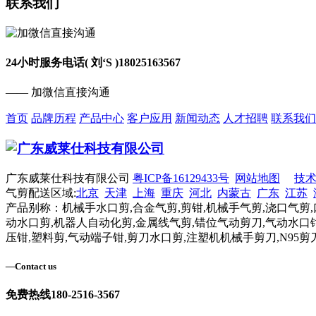
联系我们
24小时服务电话( 刘‘S )
18025163567
—— 加微信直接沟通
首页
品牌历程
产品中心
客户应用
新闻动态
人才招聘
联系我们
广东威莱仕科技有限公司
粤ICP备16129433号
网站地图
技
气剪配送区域:
北京
天津
上海
重庆
河北
内蒙古
广东
江苏
产品别称：机械手水口剪,合金气剪,剪钳,机械手气剪,浇口气剪,
动水口剪,机器人自动化剪,金属线气剪,错位气动剪刀,气动水口钳
压钳,塑料剪,气动端子钳,剪刀水口剪,注塑机机械手剪刀,N95剪
—
Contact us
免费热线
180-2516-3567