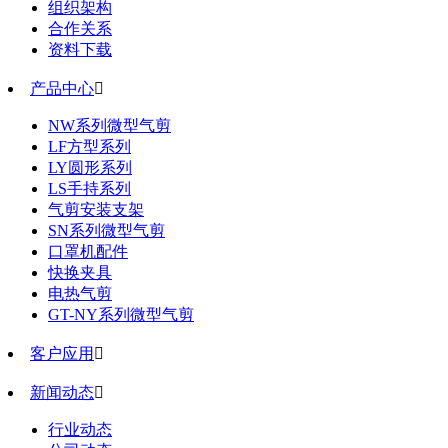
组织架构
合作关系
资料下载
产品中心

NW系列微型气剪
LF方型系列
LY圆形系列
LS手持系列
气剪安装支架
SN系列微型气剪
口罩机配件
快换夹具
电热气剪
GT-NY系列微型气剪
客户应用

新闻动态

行业动态