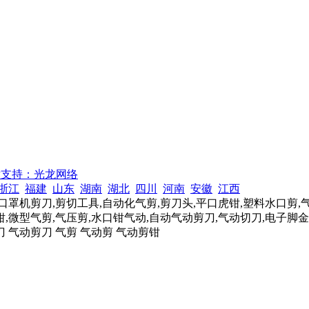
术支持：光龙网络
浙江
福建
山东
湖南
湖北
四川
河南
安徽
江西
口罩机剪刀,剪切工具,自动化气剪,剪刀头,平口虎钳,塑料水口剪,
,微型气剪,气压剪,水口钳气动,自动气动剪刀,气动切刀,电子脚金
刀 气动剪刀 气剪 气动剪 气动剪钳